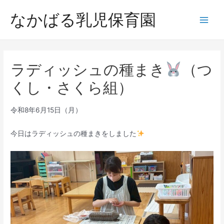
内
なかばる乳児保育園
容
Main
を
ス
Men
キ
ラディッシュの種まき
（つ
ッ
プ
くし・さくら組）
令和8年6月15日（月）
今日はラディッシュの種まきをしました