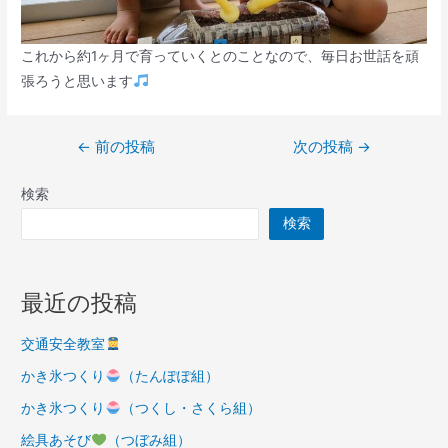
これから約1ヶ月で育っていくとのことなので、毎日お世話を頑
張ろうと思います
投
←
前の投稿
次の投稿
→
稿
検索
ナ
ビ
検索
ゲ
ー
最近の投稿
シ
ョ
交通安全教室
ン
かき氷つくり
（たんぽぽ組）
かき氷つくり
（つくし・さくら組）
絵具あそび
（つぼみ組）