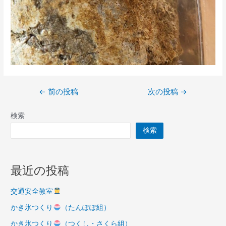
投
←
前の投稿
次の投稿
→
稿
検索
ナ
ビ
検索
ゲ
ー
最近の投稿
シ
ョ
交通安全教室
ン
かき氷つくり
（たんぽぽ組）
かき氷つくり
（つくし・さくら組）