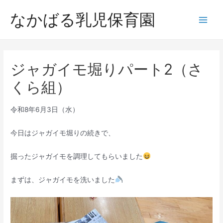
内
なかばる乳児保育園
容
Main
を
ス
Men
キ
ジャガイモ堀りパート2（さ
ッ
プ
くら組）
令和8年6月3日（水）
今日はジャガイモ堀りの続きで、
掘ったジャガイモを調理してもらいました
まずは、ジャガイモを洗いました